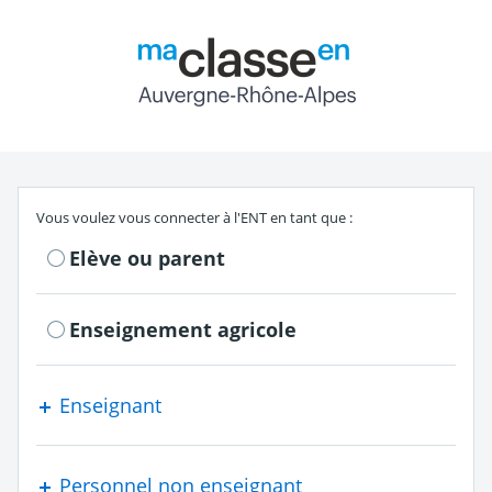
Return to the authe
S'authentifier en tant que
Vous voulez vous connecter à l'ENT en tant que :
Elève ou parent
Enseignement agricole
Enseignant
Personnel non enseignant