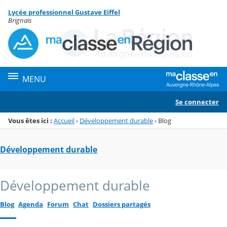
Panneau de gestion des cookies
Lycée professionnel Gustave Eiffel
Menu de la rubrique
Contenu
Brignais
MENU
Se connecter
Vous êtes ici :
Accueil
›
Développement durable
›
Blog
Développement durable
Développement durable
Blog
Agenda
Forum
Chat
Dossiers partagés