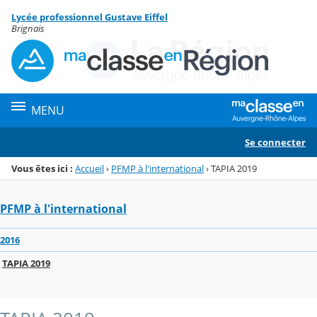
Panneau de gestion des cookies
Lycée professionnel Gustave Eiffel
Menu de la rubrique
Contenu
Brignais
MENU
Se connecter
Vous êtes ici :
Accueil
›
PFMP à l'international
›
TAPIA 2019
PFMP à l'international
2016
TAPIA 2019