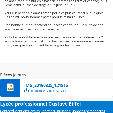
riojana" (ragout asturien à base de pommes de terre et chorizo), puis
2ème demi journée de stage à 15h jusque 17h30.
Vers 19h petit bain dans l'océan pour les plus courageux, quelques
uns en vtt, nous sommes parés pour le restau du soir.
Une bonne nuit nous attend pour bien continuer....La suite de nos
aventures asturiennes prochainement...
PS La Ferrari est faite en bois précieux, acajou etc...et a demandé 2
ans de travail à un des patrons d'entreprise de menuiserie, comme
quoi, avec passion on peut faire de grandes choses...
Pièces jointes
IMG_20190325_121816
Télécharger
( .
jpg
,
14.07
Mo
)
Lycée professionnel Gustave Eiffel
Contacts
Mentions légales
Chartes d'utilisation
Données personnelles