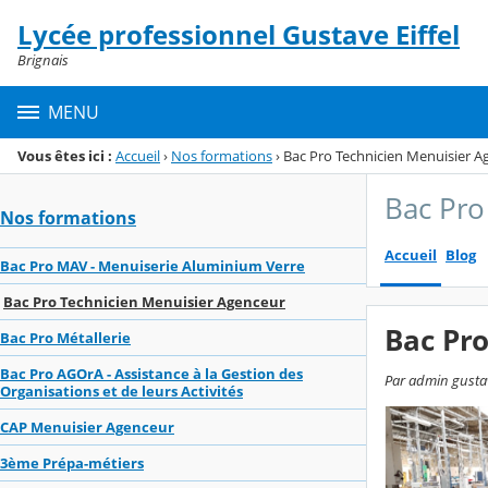
Panneau de gestion des cookies
Lycée professionnel Gustave Eiffel
Menu de la rubrique
Contenu
Brignais
MENU
Vous êtes ici :
Accueil
›
Nos formations
›
Bac Pro Technicien Menuisier A
Bac Pro
Nos formations
Accueil
Blog
Bac Pro MAV - Menuiserie Aluminium Verre
Bac Pro Technicien Menuisier Agenceur
Bac Pr
Bac Pro Métallerie
Bac Pro AGOrA - Assistance à la Gestion des
Par admin gustave
Organisations et de leurs Activités
CAP Menuisier Agenceur
3ème Prépa-métiers