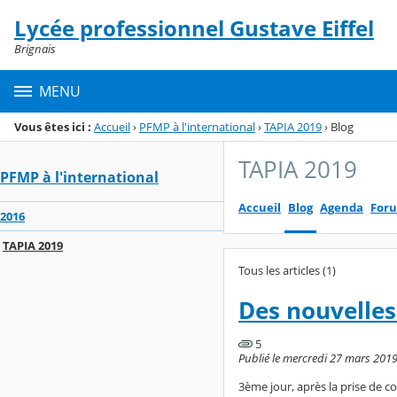
Panneau de gestion des cookies
Lycée professionnel Gustave Eiffel
Menu de la rubrique
Contenu
Brignais
MENU
Vous êtes ici :
Accueil
›
PFMP à l'international
›
TAPIA 2019
›
Blog
TAPIA 2019
PFMP à l'international
Accueil
Blog
Agenda
For
2016
TAPIA 2019
Tous les articles (1)
Des nouvelles
5
Publié le mercredi 27 mars 2019
3ème jour, après la prise de co