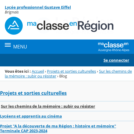
Panneau de gestion des cookies
Lycée professionnel Gustave Eiffel
Menu de la rubrique
Contenu
Brignais
MENU
Se connecter
Vous êtes ici :
Accueil
›
Projets et sorties culturelles
›
Sur les chemins de
la mémoire : subir ou résister
›
Blog
Projets et sorties culturelles
Sur les chemins de la mémoire : subir ou résister
Lycéens et apprentis au cinéma
Projet "A la découverte de ma Région : histoire et mémoire"
Terminale CAP 2023-2024