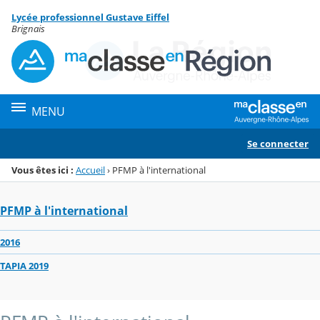
Panneau de gestion des cookies
Lycée professionnel Gustave Eiffel
Menu de la rubrique
Contenu
Brignais
MENU
Se connecter
Vous êtes ici :
Accueil
›
PFMP à l'international
PFMP à l'international
2016
TAPIA 2019