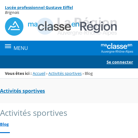
Panneau de gestion des cookies
Lycée professionnel Gustave Eiffel
Menu de la rubrique
Contenu
Brignais
MENU
Se connecter
Vous êtes ici :
Accueil
›
Activités sportives
›
Blog
Activités sportives
Activités sportives
Blog