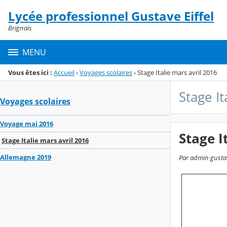
Panneau de gestion des cookies
Lycée professionnel Gustave Eiffel
Menu de la rubrique
Contenu
Brignais
MENU
Vous êtes ici :
Accueil
›
Voyages scolaires
›
Stage Italie mars avril 2016
Stage It
Voyages scolaires
Voyage mai 2016
Stage I
Stage Italie mars avril 2016
Allemagne 2019
Par admin gustave