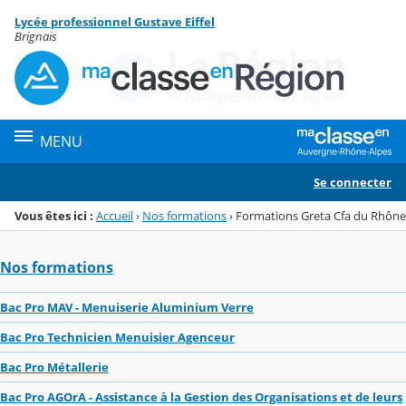
Panneau de gestion des cookies
Lycée professionnel Gustave Eiffel
Menu de la rubrique
Contenu
Brignais
MENU
Se connecter
Vous êtes ici :
Accueil
›
Nos formations
›
Formations Greta Cfa du Rhône
Nos formations
Bac Pro MAV - Menuiserie Aluminium Verre
Bac Pro Technicien Menuisier Agenceur
Bac Pro Métallerie
Bac Pro AGOrA - Assistance à la Gestion des Organisations et de leurs