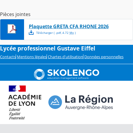
Pièces jointes
Plaquette GRETA CFA RHONE 2026
Télécharger
( .
pdf
,
4.72
Mo
)
Lycée professionnel Gustave Eiffel
Contacts
Mentions légales
Chartes d'utilisation
Données personnelles