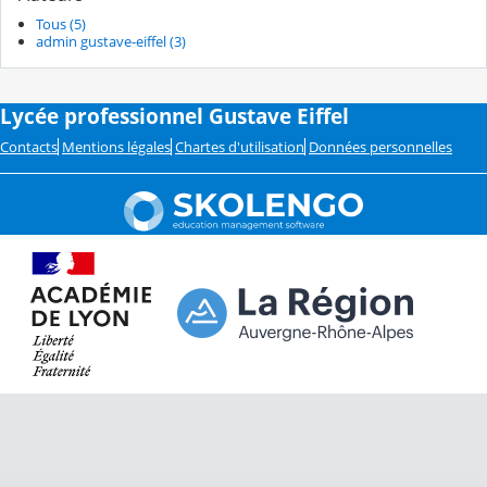
Tous (5)
admin gustave-eiffel (3)
Lycée professionnel Gustave Eiffel
Contacts
Mentions légales
Chartes d'utilisation
Données personnelles