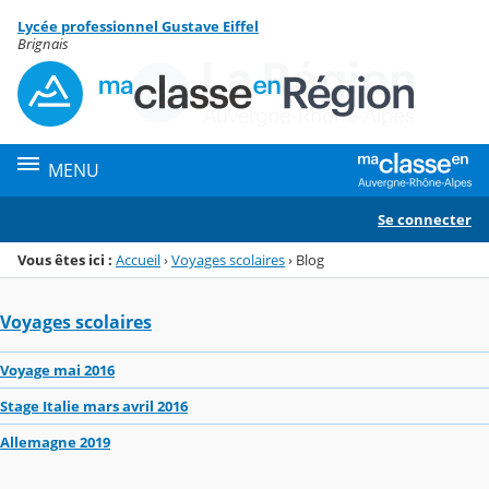
Panneau de gestion des cookies
Lycée professionnel Gustave Eiffel
Menu de la rubrique
Contenu
Brignais
MENU
Se connecter
Vous êtes ici :
Accueil
›
Voyages scolaires
›
Blog
Voyages scolaires
Voyage mai 2016
Stage Italie mars avril 2016
Allemagne 2019