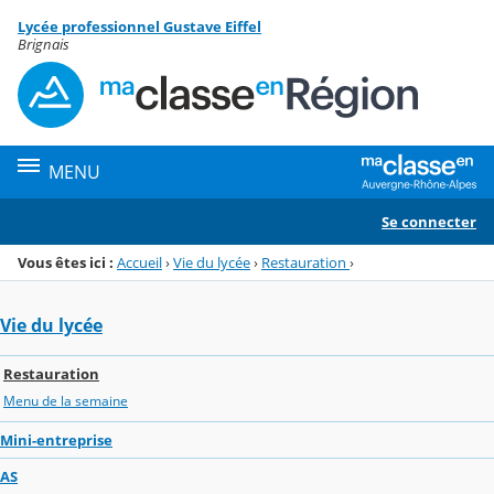
Panneau de gestion des cookies
Lycée professionnel Gustave Eiffel
Menu de la rubrique
Contenu
Brignais
MENU
Se connecter
Vous êtes ici :
Accueil
›
Vie du lycée
›
Restauration
›
Vie du lycée
Restauration
Menu de la semaine
Mini-entreprise
AS