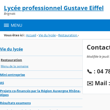
Panneau de gestion des cookies
Lycée professionnel Gustave Eiffel
Menu de la rubrique
Contenu
Brignais
MENU
Vous êtes ici :
Accueil
›
Vie du lycée
›
Restauration
›
Contac
Vie du lycée
Modifiée le jeudi
Restauration
Menu de la semaine
📞 : 04 7
Mini-entreprise
✉️ Mail 
AS
Projets co-financés par la Région Auvergne Rhône-
Alpes
Résultats examens