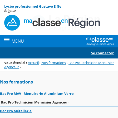
Panneau de gestion des cookies
Lycée professionnel Gustave Eiffel
Menu de la rubrique
Contenu
Brignais
MENU
Se connecter
Vous êtes ici :
Accueil
›
Nos formations
›
Bac Pro Technicien Menuisier
Agenceur
›
Nos formations
Bac Pro MAV - Menuiserie Aluminium Verre
Bac Pro Technicien Menuisier Agenceur
Bac Pro Métallerie