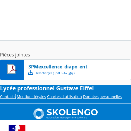
Pièces jointes
3PMexcellence_diapo_ent
Télécharger
( .
pdf
,
5.67
Mo
)
Lycée professionnel Gustave Eiffel
Contacts
Mentions légales
Chartes d'utilisation
Données personnelles