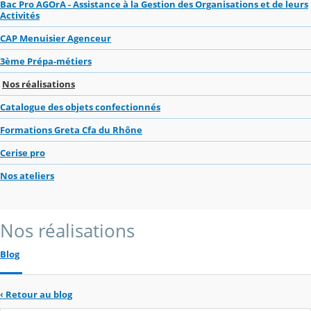
Bac Pro AGOrA - Assistance à la Gestion des Organisations et de leurs
Activités
CAP Menuisier Agenceur
3ème Prépa-métiers
Nos réalisations
Catalogue des objets confectionnés
Formations Greta Cfa du Rhône
Cerise pro
Nos ateliers
Nos réalisations
Blog
‹
Retour au blog