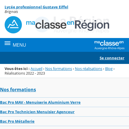
Panneau de gestion des cookies
Lycée professionnel Gustave Eiffel
Menu de la rubrique
Contenu
Brignais
MENU
Se connecter
Vous êtes ici :
Accueil
›
Nos formations
›
Nos réalisations
›
Blog
›
Réalisations 2022 - 2023
Nos formations
Bac Pro MAV - Menuiserie Aluminium Verre
Bac Pro Technicien Menuisier Agenceur
Bac Pro Métallerie