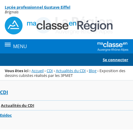
Panneau de gestion des cookies
Lycée professionnel Gustave Eiffel
Menu de la rubrique
Contenu
Brignais
MENU
Se connecter
Vous êtes ici :
Accueil
›
CDI
›
Actualités du CDI
›
Blog
›
Exposition des
dessins cubistes réalisés par les 3PMET
CDI
Actualités du CDI
Esidoc